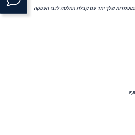
to
ל המועמדות שלך יחד עם קבלת החלטה לגבי העסקה
open
ntact
form.
יו.