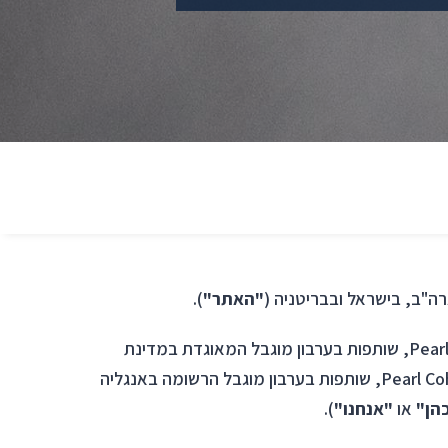
"האתר"
).
האתר נמצא בבעלות ובניהול של פרל כהן צדק לצר ברץ, שותפות כללית ישראלית; Pearl Cohen Zedek Latzer Baratz, LLP, שותפות בערבון מוגבל המאוגדת במדינת
דלאוור בארה"ב ומנהלת עסקים במדינות ניו יורק, מסצ'וסטס וקליפורניה בארה"ב; ו-Pearl Cohen Zedek Latzer Baratz UK LLP, שותפות בערבון מוגבל הרשומה באנגליה
הן"
או
"אנחנו"
).