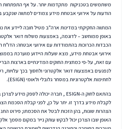
משתמשים בטכניקות מתקדמות יותר. על אף התפתחות האי
הודעות על אירועי אבטחת מידע צמודים למתווה שנקבע בחו
המתווה החקיקתי במדינות ארה"ב מטיל חובה ליידע את נוש
באופן ממוחשב – לדוגמה, באמצעות משלוח דואר אלקטרו
עם זאת, על-פי כמחצית החוקים המדינתיים בארצות הברית
לנפגעים באמצעות דואר אלקטרוני ולחסוך בכך עלויות, ר
לחתימות אלקטרוניות במסחר גלובלי ולאומי (ESIGN).
בהתאם לחוק ה-ESIGN , חברה יכולה לספק 
לקבלת מידע בדרך זו. יתר על כן, לפני קבלת הסכמת הצרכ
הצהרות שונות, בהן הזכות לבטל את הסכמתו; פירוט התנאי
האופן שבו הצרכן יכול לבקש עותק נייר במקום מסמך אלקט
מערכות החומרה והתוכנה הנדרשות לשמירת הרשומה האלק