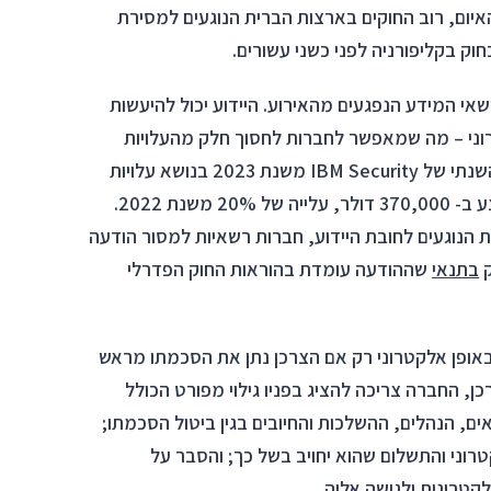
ום, רוב החוקים בארצות הברית הנוגעים למסירת
ק בקליפורניה לפני כשני עשורים.
אי המידע הנפגעים מהאירוע. היידוע יכול להיעשות
ני – מה שמאפשר לחברות לחסוך חלק מהעלויות
הכבדות הכרוכות בהתמודדות עם אירועי אבטחה: הדו"ח השנתי של IBM Security משנת 2023 בנושא עלויות
אירועי אבטחת מידע, מצא שעלות היידוע מוערכת בממוצע ב- 370,000 דולר, עלייה של 20% משנת 2022.
 הנוגעים לחובת היידוע, חברות רשאיות למסור הודעה
ק
בתנאי
שההודעה עומדת בהוראות החוק הפדרלי
מידע לצרכן באופן אלקטרוני רק אם הצרכן נתן את הסכמתו מראש
ן, החברה צריכה להציג בפניו גילוי מפורט הכולל
ם, הנהלים, ההשלכות והחיובים בגין ביטול הסכמתו;
רוני והתשלום שהוא יחויב בשל כך; והסבר על
טרונית ולגישה אליה.