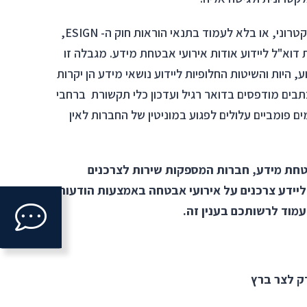
בהיעדר הסכמה מראש של הצרכן לקבלת מידע באופן אלקטרוני, או בלא לעמוד בתנאי הוראות חוק ה- ESIGN,
א"ל ליידוע אודות אירועי אבטחת מידע. מגבלה זו
 היות והשיטות החלופיות ליידוע נושאי מידע הן יקרות
כתבים מודפסים בדואר רגיל ועדכון כלי תקשורת ברחבי
מים פומביים עלולים לפגוע במוניטין של החברות לאין
בטחת מידע, חברות המספקות שירות לצרכנים
Click
ליידע צרכנים על אירועי אבטחה באמצעות הודעות
מוד לרשותכם בענין זה.
to
open
דק לצר ברץ
ntact