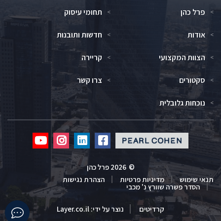
פרל כהן
תחומי עיסוק
אודות
חדשות ותובנות
הצוות המקצועי
קריירה
סקטורים
צרו קשר
נוכחות גלובלית
Click
Click
Click
Click
to
to
to
to
redirect
redirect
redirect
redirect
©
2026 פרל כהן
our
our
our
our
תנאי שימוש
מדיניות פרטיות
הצהרת נגישות
Youtube
Instagram
Linkedin
Facebook
הסדר פשרה שוורץ נ' מכבי
profile
profile
profile
profile
Click
קרדיטים
נוצר על ידי:
Layer.co.il
to