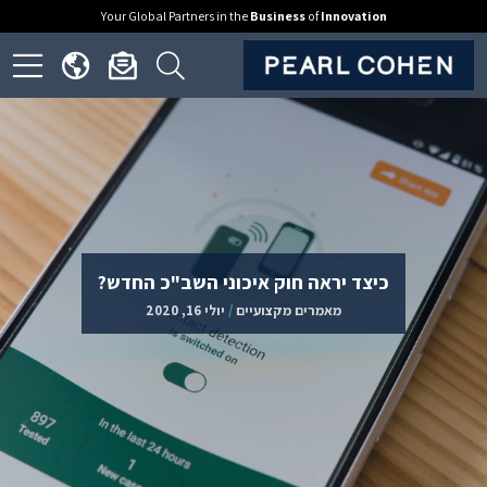
Your Global Partners in the
Business
of
Innovation
ick
Click
Click
Click
to
to
to
to
open
open
open
en
nguage
newsletter
search
ite
menu
dialog
form
nu
כיצד יראה חוק איכוני השב"כ החדש?
מאמרים מקצועיים
/
יולי 16, 2020