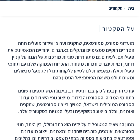
בית
»
סקטורים
על הסקטור
מועדוני ספורט, ספורטאים, שחקנים וערוצי שידור פועלים תחת
הסדרים חוקיים ספציפיים ונתקלים באתגרים ייחודיים המאפיינים את
פעילותם. לעיתים גם מתעוררות סוגיות מורכבות של הגנה על קניין
רוחני, זכויות יוצרים וזכויות מסחור. ההכרות העמוקה שלנו עם תחומי
פעילות אלה מאפשרת לנו לסייע ללקוחותינו לדלג מעל מכשולים
ומשוכות ולממש את הפוטנציאל הטמון בהם.
עורכי הדין בפרל כהן צברו ניסיון רב בייצוג המשתתפים השונים
בתחומי המדיה, הספורט והבידור. מייצוג גופי השידור מועדוני
הספורט המובילים בישראל, המשך בייצוג ספורטאים, שחקנים
ואומנים, וכלה בייצוג המשקיעים ובעלי המניות בסקטורים אלה.
מגוון הנושאים המטופלים על ידינו הוא רחב וכולל, בין היתר, חוזי
ספורטאים, אומנים, כותבים שחקנים ומאמנים; ייצוג מועדונים
וספורטאים בתביעות כספיות בבתי משפט ובוררויות וכן בהליכים