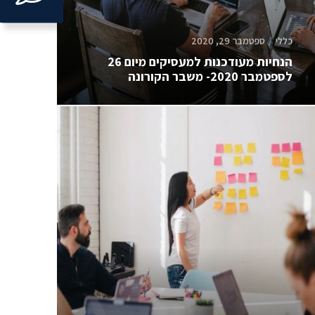
to
open
כללי
ספטמבר 29, 2020
ntact
הנחיות מעודכנות למעסיקים מיום 26
לספטמבר 2020- משבר הקורונה
form.