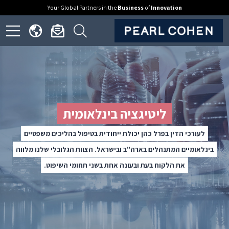
Your Global Partners in the
Business
of
Innovation
ick
Click
Click
Click
to
to
to
to
open
open
open
en
nguage
newsletter
search
ite
menu
dialog
form
nu
ליטיגציה בינלאומית
לעורכי הדין בפרל כהן יכולת ייחודית בטיפול בהליכים משפטיים
בינלאומיים המתנהלים בארה"ב ובישראל. הצוות הגלובלי שלנו מלווה
את הלקוח בעת ובעונה אחת בשני תחומי השיפוט.