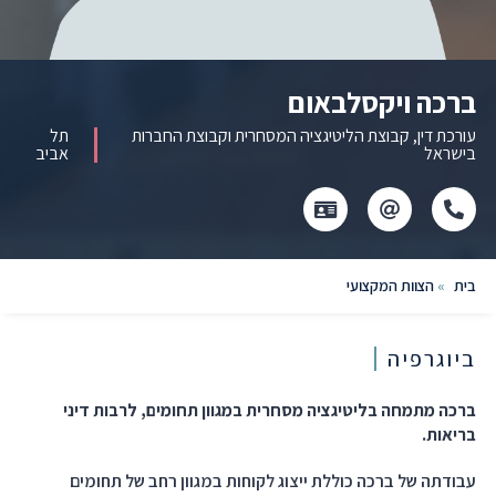
ברכה ויקסלבאום
עורכת דין, קבוצת הליטיגציה המסחרית וקבוצת החברות
תל
בישראל
אביב
Click
Click
לחץ
to
to
כדי
copy
copy
להוריד
this
this
קובץ
בית
»
הצוות המקצועי
vcard
email
phone
to
number
the
to
clipboard
the
ביוגרפיה
clipboard
ברכה מתמחה בליטיגציה מסחרית במגוון תחומים, לרבות דיני
בריאות.
עבודתה של ברכה כוללת ייצוג לקוחות במגוון רחב של תחומים