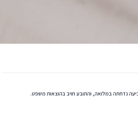
נתבע ע"ס 967,087 ש"ח. התביעה נדחתה במלואה, והתובע חויב בהוצאות משפט.