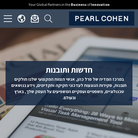
Your Global Partners in the
Business
of
Innovation
ick
Click
Click
Click
to
to
to
to
open
open
open
en
nguage
newsletter
search
ite
menu
dialog
form
nu
חדשות ותובנות
במרכז המדיה של פרל כהן, אנשי הצוות המקצועי שלנו חולקים
תובנות, סקירות הנוגעות לעדכוני חקיקה ותקדימים, וידע בנושאים
טכנולוגיים, משפטיים ועסקיים המשפיעים על העסק שלך, בארץ
ובעולם.