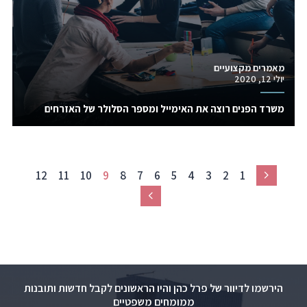
מאמרים מקצועיים
יולי 12, 2020
משרד הפנים רוצה את האימייל ומספר הסלולר של האזרחים
12
11
10
9
8
7
6
5
4
3
2
1
Previous
Next
הירשמו לדיוור של פרל כהן והיו הראשונים לקבל חדשות ותובנות
ממומחים משפטיים