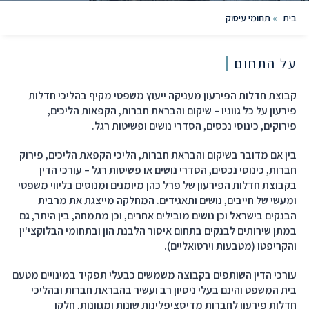
בית
»
תחומי עיסוק
על התחום
קבוצת חדלות הפירעון מעניקה ייעוץ משפטי מקיף בהליכי חדלות
פירעון על כל גווניו – שיקום והבראת חברות, הקפאות הליכים,
פירוקים, כינוסי נכסים, הסדרי נושים ופשיטות רגל.
בין אם מדובר בשיקום והבראת חברות, הליכי הקפאת הליכים, פירוק
חברות, כינוסי נכסים, הסדרי נושים או פשיטות רגל – עורכי הדין
בקבוצת חדלות הפירעון של פרל כהן מיומנים ומנוסים בליווי משפטי
ומעשי של חייבים, נושים ותאגידים. המחלקה מייצגת את מרבית
הבנקים בישראל וכן נושים מובילים אחרים, וכן מתמחה, בין היתר, גם
במתן שירותים לבנקים בתחום איסור הלבנת הון ובתחומי הבלוקצי'ין
והקריפטו (מטבעות וירטואליים).
עורכי הדין השותפים בקבוצה משמשים כבעלי תפקיד במינויים מטעם
בית המשפט והינם בעלי ניסיון רב ועשיר בהבראת חברות ובהליכי
חדלות פירעון לחברות מדיסציפלינות שונות ומגוונות, חלקן