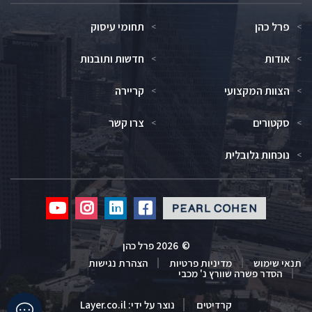
פרל כהן
תחומי עיסוק
אודות
חדשות ותובנות
הצוות המקצועי
קריירה
סקטורים
צרו קשר
נוכחות גלובלית
Click
Click
Click
Click
to
to
to
to
redirect
redirect
redirect
redirect
©
2026 פרל כהן
our
our
our
our
תנאי שימוש
מדיניות פרטיות
הצהרת נגישות
Youtube
Instagram
Linkedin
Facebook
הסדר פשרה שוורץ נ' מכבי
profile
profile
profile
profile
Click
קרדיטים
נוצר על ידי:
Layer.co.il