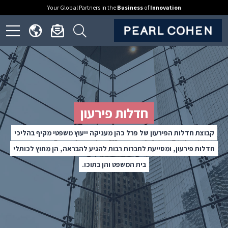
Your Global Partners in the
Business
of
Innovation
ick
Click
Click
Click
to
to
to
to
open
open
open
en
nguage
newsletter
search
ite
menu
dialog
form
nu
חדלות פירעון
קבוצת חדלות הפירעון של פרל כהן מעניקה ייעוץ משפטי מקיף בהליכי
חדלות פירעון, ומסייעת לחברות רבות להגיע להבראה, הן מחוץ לכותלי
בית המשפט והן בתוכו.