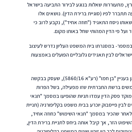
ץ, מתעוררות שאלות בנוגע לבירור התביעה בישראל
ה תתברר לפיו (סוגיית ברירת הדין). נושאים אלו
ותו ניסח התאגיד ("חוזה אחיד"), נקבע לרוב כי
 ועל פי הדין המהותי שחל באותו מקום.
 במספר- במסגרתו בית המשפט העליון נדרש לעיצוב
ראלים לבין תאגידים גלובליים הפועלים באמצעות
"הפרק הראשון" בסוגייה דנן, נדון במסגרת פסק הדין שניתן בעניין "בן חמו" (רע"א 5860/16), שעסק בבקשה
תמשים ברשת החברתית שזו מפעילה, בשל הפרות
וקד פסק הדין עמדו תניות שהופיעו במסמך "תנאי
לבין פייסבוק יוכרע בבית משפט בקליפורניה (תניית
ן). לאחר שהכיר במסמך "תנאי השימוש" כחוזה אחיד,
יפוט הזר, אך קיבל אותה ביחס לתניית ברירת הדין,
מוקים לכך היו זיהוי שיטת המשפט בקליפורניה