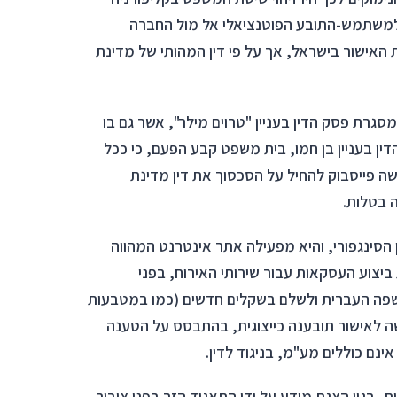
 למשתמש-התובע הפוטנציאלי אל מול החברה
האישור בישראל, אך על פי דין המהותי של מדינת
מסגרת פסק הדין בעניין "טרוים מילר", אשר גם בו
"א 1901/20). בשונה מפסק הדין בעניין בן חמו, בית משפט קבע הפעם, כי ככל
 פייסבוק להחיל על הסכסוך את דין מדינת
ה בטלות.
הסינגפורי, והיא מפעילה אתר אינטרנט המהווה
יצוע העסקאות עבור שירותי האירוח, בפני
פה העברית ולשלם בשקלים חדשים (כמו במטבעות
שה לאישור תובענה כייצוגית, בהתבסס על הטענה
נם כוללים מע"מ, בניגוד לדין.
 בגין הצגת מידע על ידי התאגיד הזר בפני ציבור