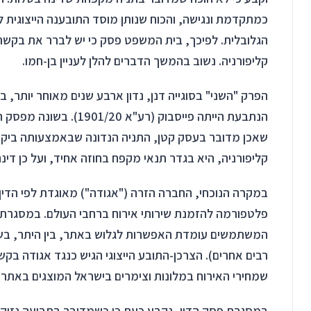
כמתקדמת ונגישה, והכוח שנותן מוסד התובענה הייצוגית
הגלובלית. לפיכך, בית המשפט פסק כי יש לברר את בקשת 
קליפורניה. נשוב בהמשך הדברים להלן לעניין בן-חמו.
הפרק "השני" בסוגייה דנן, נדון ארבע שנים מאוחר יותר, ב
הנתבעת הייתה פייסבוק (רע
שאכן מדובר בעסק קטן, התניה הנדונה שבאמצעותה ביקשה
קליפורניה, היא בגדר תנאי מקפח בחוזה אחיד, ועל כן דינ
במקרה הנוכחי, החברה הזרה ("אגודה") מאוגדת לפי הדין 
פלטפורמה להזמנת שירותי אירוח ברחבי העולם. במסגרת ב
המשתמשים עומדת האפשרות לגלוש באתר, בין היתר, בש
רבים אחרים). הצרכן-התובע הייצוגי הגיש כנגד אגודה בק
שמחירי האירוח במלונות וצימרים בישראל המוצגים באתר אי
במסגרת פסק הדין, נקבע כעת כי כשמדובר בתביעה נזיקית,