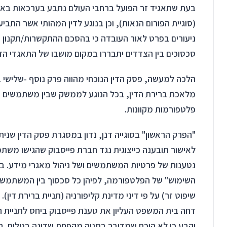
בעת שתאגיד זר הפועל ברחבי העולם נתבע בערכאות באר
(סוגיית הפורום הנאות), וכן בנוגע לדין המהותי אשר התביע
ניעורים בפרט לאור העובדה כי בהסכם ההתקשרות/תקנון שא
סכסוכים בין הצדדים יתבררו במקום מושבו של התאגדי הזר
הלכה למעשה, פסק הדין הנוכחי מהווה פרק נוסף -שלישי
מלאכת ברירת הדין, בכל הנוגע לממשק שבין משתמשים יש
פלטפורמות מקוונות.
לאישור תובענה כייצוגית נגד חברת פייסבוק שהגישו מש
נטענות של פרטיות המשתמשים ושל ניהול מאגרי מידע. במ
השימוש" של הפלטפורמה, לפיהן כל סכסוך בין המשתמשים 
שיפוט זר) על פי דיני מדינת קליפורניה (תניית ברירת די
דחה בית המשפט העליון את טענת פייסבוק ביחס לתניית הש
וקבע כי לא הוכח שמדובר בתניה מקפחת שדינה בטלות. הני