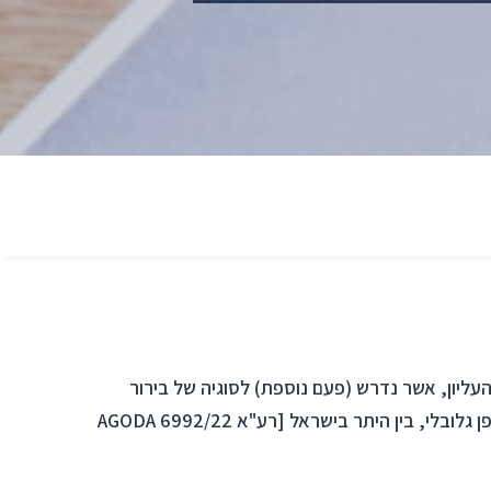
עליון, אשר נדרש (פעם נוספת) לסוגיה של בירור
תביעות שאחד הצדדים להן הוא תאגיד זר, אשר פועל באופן גלובלי, בין היתר בישראל [רע"א 6992/22 AGODA