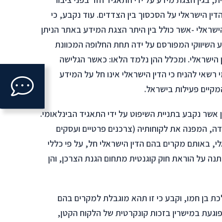
דין הישראלי על הסכסוך בין הצדדים. עוד נקבע, כי
שראלי -אשר כולל בין היתר הצגת המידע באתר הניתן
 השיווקי המפורסם על ידה תחת החלופה המכוונת
ן הישראלי. ומכלל ההן נלמד הלאו: כאשר הגלישה
Click
שאי להניח כי הדין הישראלי אינו חל על המידע
to
קיים פעילות בישראל.
open
אשר נקבע בתניית השיפוט על ידי התאגיד הבינלאומי.
ה, המפנה את לקוחותיה (צרכנים פרטיים ועסקים
ntact
ראלי, באותם מקרים בהם הדין הישראלי חל, על פי כללי
form.
נה על הוראת חוק קוגנטית מתחום הגנת הצרכן, והן
 בן חמו, וקבע כי זו תהא מוגבלת למקרים בהם
פוגעת במישרין בזכות קונקרטית של הלקוח הקטן,