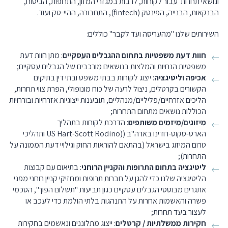
ונושאי תחרות עבור לקוחות, לרבות במגזרי המזון, התרופות, הביטוח,
הבנקאות, הבנייה, הפינטק (fintech), התחבורה, ההיי-טק ועוד.
השירותים שלנו "מהעריסה ועד לקבר" כוללים:
חוות דעת משפטיות בתחום ההגבלים העסקיים
: מתן חוות דעת
משפטיות הנחיות והמלצות בנושאים מורכבים של הגבלים עסקיים;
אכיפה וליטיגציה
: ייצוג לקוחות בבתי משפט ובתי דין בתיקים
הקשורים בקרטלים, ניצול לרעה של כוח מונופולי, הפרת צווי תחרות,
הליכים אזרחיים/פליליים/מנהליים, תובענות ייצוגיות אזרחיות ובוררויות
הכוללות נושאים מתחום התחרות;
מיזוגים/מיזמים משותפים
: הדרכת לקוחות בתהליך
הארט-סקוט-רודינו בארה"ב ((US Hart-Scott Rodino ותהליכי
טרום המיזוג בישראל (בהתאם להוראות החוק וגילויי דעת הממונה על
התחרות);
ליטיגציה בתחום התרופות והקניין הרוחני
: בתיאום עם קבוצות
הליטיגציה שלנו כדי להגן על חברות תרופות ומחזיקי קניין רוחני מפני
אתגרים מבוססי הגבלים עסקיים כגון תביעות "תשלום הפוך", הסכמי
פשרה והאשמות אחרות על התנהגות בלתי הולמת כדי לעכב או
לעצור בעד תחרות;
חקירות ממשלתיות / קרטלים
: ייצוג מתלוננים ונאשמים בחקירות