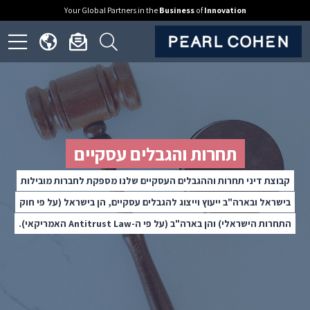
Your Global Partners in the
Business
of
Innovation
ick
Click
Click
Click
to
to
to
to
open
open
open
en
nguage
newsletter
search
ite
menu
dialog
form
nu
תחרות והגבלים עסקיים
קבוצת דיני תחרות וההגבלים העסקיים שלנו מספקת לחברות מובילות
בישראל ובארה"ב ייעוץ וייצוג להגבלים עסקיים, הן בישראל (על פי חוק
התחרות הישראלי) והן בארה"ב (על פי ה-Antitrust Law האמריקאי).