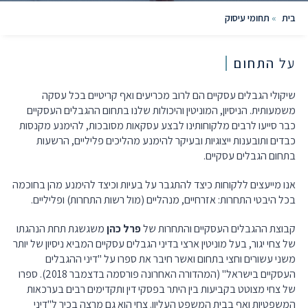
בית
»
תחומי עיסוק
על התחום
שיקולי הגבלים עסקיים הם לרוב מכריעים ואף קריטיים בכל עסקה
משמעותית. הניסיון, המוניטין והיכולות שלנו בתחום ההגבלים העסקיים
כבר סייעו לרבים מלקוחותינו לבצע עסקאות מסובכות, להימנע מקנסות
כבדים ותובענות ייצוגיות ובעיקר להימנע מהליכים פליליים, הרשעות
בתחום הגבלים עסקיים.
אנו מייעצים ללקוחות כיצד להתגבר על בעיות וכיצד להימנע מהן בחוכמה
בכל היבטי התחרות: אזרחיים, מנהליים (מול רשות התחרות) ופליליים.
קבוצת ההגבלים העסקיים והתחרות של
פרל כהן
משגשגת תחת הנהגתו
של צחי יגור, בעל מוניטין ארצי בדיני הגבלים עסקיים המביא ניסיון של יותר
משני עשורים וחצי בתחום ואשר חיבר את ספרו על "דיני ההגבלים
העסקיים בישראל" (המהדורה האחרונה פורסמה בדצמבר 2018). ספרו
של צחי מצוטט בקביעות בין היתר בפסקי דין ותקדימים רבים בערכאות
המשפטיות ואף בבית המשפט העליון. צחי הוא גם מרצה בכיר ל"דיני