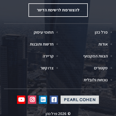
להצטרפות לרשימת הדיוור
פרל כהן
תחומי עיסוק
אודות
חדשות ותובנות
הצוות המקצועי
קריירה
סקטורים
צרו קשר
נוכחות גלובלית
Click
Click
Click
Click
to
to
to
to
redirect
redirect
redirect
redirect
©
2026 פרל כהן