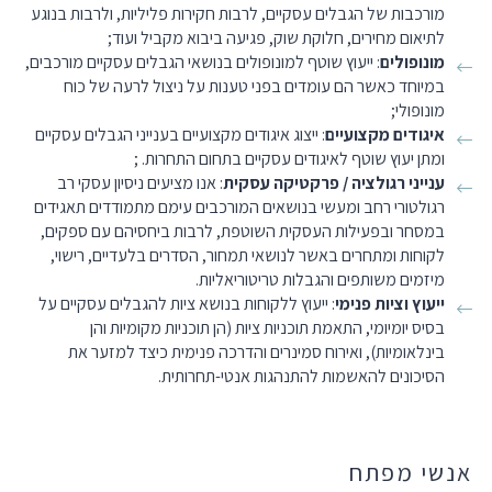
מורכבות של הגבלים עסקיים, לרבות חקירות פליליות, ולרבות בנוגע
לתיאום מחירים, חלוקת שוק, פגיעה ביבוא מקביל ועוד;
מונופולים
: ייעוץ שוטף למונופולים בנושאי הגבלים עסקיים מורכבים,
במיוחד כאשר הם עומדים בפני טענות על ניצול לרעה של כוח
מונופולי;
איגודים מקצועיים
: ייצוג איגודים מקצועיים בענייני הגבלים עסקיים
ומתן יעוץ שוטף לאיגודים עסקיים בתחום התחרות. ;
ענייני רגולציה / פרקטיקה עסקית
: אנו מציעים ניסיון עסקי רב
רגולטורי רחב ומעשי בנושאים המורכבים עימם מתמודדים תאגידים
במסחר ובפעילות העסקית השוטפת, לרבות ביחסיהם עם ספקים,
לקוחות ומתחרים באשר לנושאי תמחור, הסדרים בלעדיים, רישוי,
מיזמים משותפים והגבלות טריטוריאליות.
ייעוץ וציות פנימי
: ייעוץ ללקוחות בנושא ציות להגבלים עסקיים על
בסיס יומיומי, התאמת תוכניות ציות (הן תוכניות מקומיות והן
בינלאומיות), ואירוח סמינרים והדרכה פנימית כיצד למזער את
הסיכונים להאשמות להתנהגות אנטי-תחרותית.
אנשי מפתח