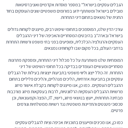
הגבלים עסקיים בישראל" במספר מוסדות אקדמיים ואוניברסיטאות
מובילים בישראל ומשתתף ידוע בפורומים משפטיים שונים העוסקים בחוד
החנית של נושאים בתחום דיני התחרות.
עורכי הדין שלנו, המוסמכים בתחומי שיפוט רבים, מייצגים לקוחות גדולים
בישראל ובארה"ב בהיבטים המסחריים והאכיפה של דיני ההגבלים
העסקיים והרגולציה הכלכלית, ומופיעים בפני בתי משפט ורשויות התחרות
ברחבי העולם, בכל מקום שבו לקוחותינו נמצאים.
המומחיות שלנו משתרעת על כל מכלול דיני התחרות, ומספקת פתרונות
מסחריים ומעשיים העומדים בבדיקה בכל תחומי השיפוט של דיני
התחרות. זה כולל ייצוג וליווי משפטי בתביעות ייצוגיות בעילות של הגבלים
עסקיים וכן בתביעות אזרחיות, הליכים מנהליים, והליכים פליליים בתחום
ההגבלים העסקיים.. כמו כן, אנו מייצגים לקוחות בקבלת אישור מיזוג
מרשויות ההגבלים העסקיות הרלוונטיות, לרבות בעסקאות מיזוג מורכבות
מבחינה תחרותית, ייעוץ בנושאי מיזוג, רישוי, IT, הפצה וקמעונאות, וכן
סכסוכי פטנטים והתדיינות משפטית נגד רשויות ממשלתיות וגורמים
פרטיים.
כמו כן, אנו מכינים ומייעצים בתוכניות אכיפה וציות להגבלים עסקיים