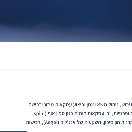
יבוש, ניהול משא ומתן וביצוע עסקאות מיזוג ורכישה
בעלות מאפיינים בינלאומיים ומקומיים, של חברות ציבוריות ופרטיות, וכן עסקאות דומות כגון ספין אוף (spin-
offs), מכירת נכסים, השקעות אסטרטגיות, השקעות של קרנות הון סיכון, השקעות של אנג'לים (Angel), רכישות