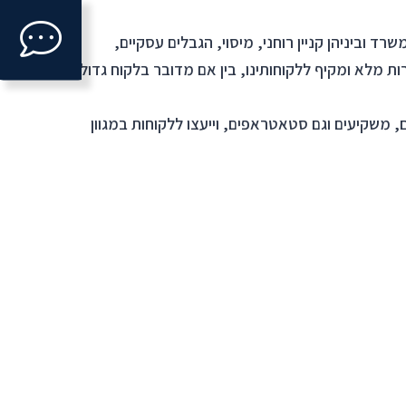
Click
ד וביניהן קניין רוחני, מיסוי, הגבלים עסקיים,
to
 מלא ומקיף ללקוחותינו, בין אם מדובר בלקוח גדול,
open
ם, משקיעים וגם סטאטראפים, וייעצו ללקוחות במגוון
ntact
form.