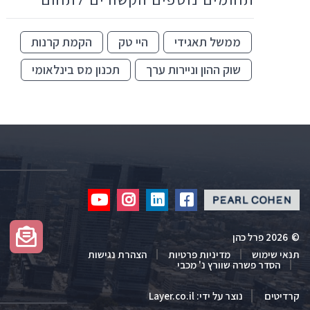
ממשל תאגידי
היי טק
הקמת קרנות
שוק ההון וניירות ערך
תכנון מס בינלאומי
Click
Click
Click
Click
to
to
to
to
redirect
redirect
redirect
redirect
©
2026 פרל כהן
our
our
our
our
תנאי שימוש
מדיניות פרטיות
הצהרת נגישות
Youtube
Instagram
Linkedin
Facebook
הסדר פשרה שוורץ נ' מכבי
profile
profile
profile
profile
קרדיטים
נוצר על ידי:
Layer.co.il