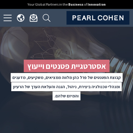
Your Global Partners in the
Business
of
Innovation
ick
Click
Click
Click
to
to
to
to
open
open
open
en
nguage
newsletter
search
ite
menu
dialog
form
nu
אסטרטגיית פטנטים וייעוץ
קבוצת הפטנטים של פרל כהן מלווה ממציאים, משקיעים, מדענים
ומנהלי טכנולגיה ביצירת, ניהול, הגנה והעלאת הערך של הרעיון
והמיזם שלהם.