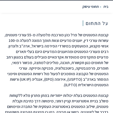
בית
»
תחומי עיסוק
על התחום
קבוצת הפטנטים של פרל כהן מורכבת מלמעלה מ-55 עורכי פטנטים,
עשרות עורכי דין, יועצים מדעיים וצוות תומך המונה למעלה מ-100
אנשי מקצוע, המועסקים במשרדי הפירמה בישראל, ארה"ב ולונדון.
רבים מעורכי הפטנטים ומהיועצים המדעיים הינם בעלי תארים
מדעיים מתקדמים ממוסדות אקדמאיים מובילים בעולם במגוון רחב
של תחומים כגון תקשורת, תוכנה, מוליכים למחצה, מכשור רפואי,
חומרים, פרמצבטיקה, ביוטכנולוגיה, מכניקה ופיזיקה. עורכי
הפטנטים של הקבוצה מוסמכים לפעול מול רשויות הפטנטים וסימני
המסחר בארה"ב (USPTO), אירופה (EPO), אנגליה (UK IP) ורשות
הפטנטים הישראלית (ILPTO).
קבוצת הפטנטים בעלת יכולות ייחודיות במתן פתרון מלא ללקוחות
משלב בניית אסטרטגיית קניין רוחני, מימושה דרך כתיבת וקבלת
פטנטים, שילוב הפטנטים באסטרטגיה העסקית של החברה ומימושם
בדרך של ליטיגציה, רישוי או מכירה. כמו כן מייצגת הקבוצה משקיעים