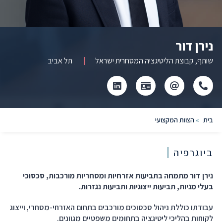
נירן דור
שותף, קבוצת הליטיגציה המסחרית ישראל
תל אביב
Click
Click
לחץ
לחץ
to
to
כדי
כדי
copy
copy
להוריד
לעבור
this
this
קובץ
לפרופיל
בית
»
הצוות המקצועי
phone
email
vcard
הלינקדאין
to
number
the
to
clipboard
the
ביוגרפיה
clipboard
נירן דור מתמחה בתביעות אזרחיות ומסחריות מורכבות, סכסוכי
בעלי מניות, תביעות ייצוגיות ותביעות נגזרות.
עבודתו כוללת ניהול סכסוכים מורכבים בתחום האזרחי-מסחרי, וייצוג
לקוחות בהליכי ליטיגציה בתחומים משפטיים מגוונים.