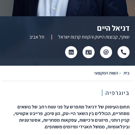
דניאל היים
שותף, קבוצות הייטק והקמת קרנות ישראל
תל אביב
Click
Click
לחץ
לחץ
to
to
כדי
כדי
copy
copy
להוריד
לעבור
this
this
קובץ
לפרופיל
בית
»
הצוות המקצועי
phone
email
vcard
הלינקדאין
to
number
the
to
clipboard
the
ביוגרפיה
clipboard
תחום העיסוק של דניאל מתפרש על פני טווח רחב של נושאים
מסחריים, הכוללים בין השאר היי-טק, הון סיכון, פרייבט אקוויטי,
קניין רוחני, מיזוגים ורכישות, עסקאות מסחריות, אסטרטגיות
ובינלאומיות, ממשל תאגידי ומיזמים משותפים.