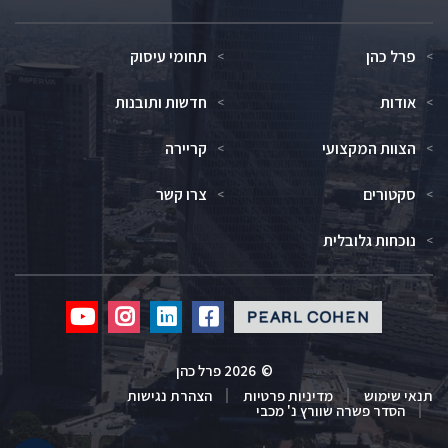
פרל כהן
תחומי עיסוק
אודות
חדשות ותובנות
הצוות המקצועי
קריירה
סקטורים
צרו קשר
נוכחות גלובלית
Click
Click
Click
Click
to
to
to
to
redirect
redirect
redirect
redirect
©
2026 פרל כהן
our
our
our
our
תנאי שימוש
מדיניות פרטיות
הצהרת נגישות
Youtube
Instagram
Linkedin
Facebook
הסדר פשרה שוורץ נ' מכבי
profile
profile
profile
profile