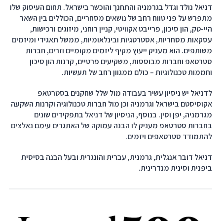
דניאל נולד וגדל בגרמניה והתחנך והוכשר בישראל. תחום העיסוק שלו
מתפרש על פני טווח רחב של נושאים מסחריים, הכוללים בין השאר
היי-טק, הון סיכון, פרייבט אקוויטי, קניין רוחני, מיזוגים ורכישות,
עסקאות מסחריות, אסטרטגיות ובינלאומיות, ממשל תאגידי ומיזמים
משותפים. הוא מעניק ייעוץ מקיף ליזמים מקומיים וזרים, חברות
סטרטאפ וחברות מבוססות, משקיעים פרטיים, קרנות הון סיכון
וחממות טכנולוגיות – כולם ממגוון רחב של תעשיות.
לדניאל יש ניסיון עשיר בעבודה מול שלל שחקנים בסטרטאפ
אקוסיסטם בישראל וגרמניה וכן מול חברות טכנולוגיה וקרנות השקעה
מגרמניה, יפן וסין. בנוסף, הניסיון של דניאל בתפקידים שונים
בחברות סטרטאפ מעניק לו הבנה עמוקה של האתגרים עימם נאלצים
להתמודד סטרטאפים ויזמים.
דניאל דובר אנגלית, גרמנית, עברית והונגרית ובעל הבנה בסיסית
ביפנית וסינית מנדרינית.