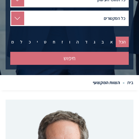
by
Practice
חיפוש
לפי
סקטור
הכל
א
ב
ג
ד
ה
ו
ז
ח
ט
י
כ
ל
מ
נ
חיפוש
בית
»
הצוות המקצועי
Team
Members