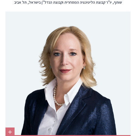
שותף, יו"ר קבוצת הליטיגציה המסחרית וקבוצת הנדל"ן בישראל, תל אביב
box
to
to
כדי
כדי
copy
copy
להוריד
לעבור
this
this
קובץ
לפרופיל
phone
email
vcard
הלינקדאין
to
number
the
to
clipboard
the
clipboard
Click