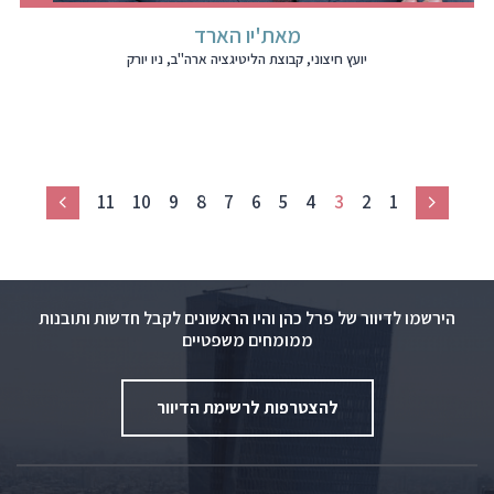
to
מאת'יו הארד
open
Click
Click
לחץ
לחץ
info
יועץ חיצוני, קבוצת הליטיגציה ארה"ב, ניו יורק
box
to
to
כדי
כדי
copy
copy
להוריד
לעבור
this
this
קובץ
לפרופיל
phone
email
vcard
הלינקדאין
to
number
the
to
11
10
9
clipboard
8
7
6
5
4
the
3
2
1
Next
Previous
clipboard
הירשמו לדיוור של פרל כהן והיו הראשונים לקבל חדשות ותובנות
ממומחים משפטיים
להצטרפות לרשימת הדיוור