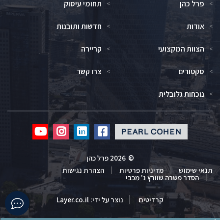
פרל כהן
תחומי עיסוק
אודות
חדשות ותובנות
הצוות המקצועי
קריירה
סקטורים
צרו קשר
נוכחות גלובלית
Click
Click
Click
Click
to
to
to
to
redirect
redirect
redirect
redirect
©
2026 פרל כהן
our
our
our
our
תנאי שימוש
מדיניות פרטיות
הצהרת נגישות
Youtube
Instagram
Linkedin
Facebook
הסדר פשרה שוורץ נ' מכבי
profile
profile
profile
profile
Click
קרדיטים
נוצר על ידי:
Layer.co.il
to