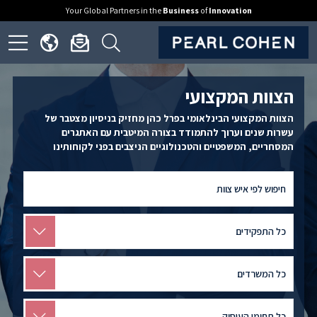
Your Global Partners in the
Business
of
Innovation
ick
Click
Click
Click
to
to
to
to
open
open
open
en
הצוות המקצועי
nguage
newsletter
search
ite
הצוות המקצועי הבינלאומי בפרל כהן מחזיק בניסיון מצטבר של
menu
dialog
form
nu
עשרות שנים וערוך להתמודד בצורה המיטבית עם האתגרים
המסחריים, המשפטיים והטכנולוגיים הניצבים בפני לקוחותינו
Search
by
Team
Member
Search
by
Role
Search
by
Location
Search