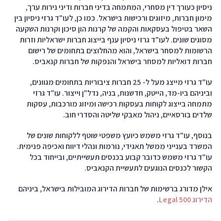
ניסיון כעורך דין מסחרי, המתמחה בדיני חברות ודיני נירות ערך,
מימון חברות, מיזוגים ורכישות בישראל. כמו כן, לעו"ד גרזי ניסיון בין
השאר בטיפול בעסקאות והקמה של קרנות הון סיכון וקרנות השקעה
מסוגים שונים. לעו"ד גרזי ניסיון ענף בייצוג חברות ישראליות וזרות
הרשומות למסחר בישראל, והוא מהחלוצים בתחומים של רישום
חברות דואליות למסחר בישראל והנפקות של חברות קנאביס.
עו"ד גרזי מייצג מעל ל- 25 חברות ציבוריות בתחומים מגוונים,
וביניהם ביו-מד, הייטק, חדשנות, בניה, נדל"ן וייצור. עו"ד גרזי
מתמחה בייצוג לקוחות בעסקות רכישה ומיזוג מורכבות, עסקות
שלדים בורסאיים, ניהול מאבקי שליטה והסדרי חוב.
בנוסף, עו"ד גרזי משמש כיועץ משפטי שוטף ללקוחות שונים של
המשרד בענייני ממשל תאגידי, נורמות ונהלי דיווח ואכיפה פנימית.
עו"ד גרזי משמש כדובר קבוע בכנסים תעשייתיים, ובייחוד בכל
הקשור לכנסים הנוגעים לתעשיית הקנאביס.
אילן מדורג ברשימות של חברות הדירוג המובילות בישראל, ביניהם
הדירוג Legal 500
.