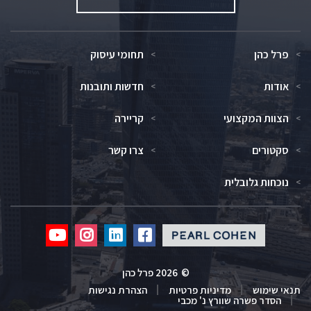
פרל כהן
תחומי עיסוק
אודות
חדשות ותובנות
הצוות המקצועי
קריירה
סקטורים
צרו קשר
נוכחות גלובלית
Click
Click
Click
Click
to
to
to
to
redirect
redirect
redirect
redirect
©
2026 פרל כהן
our
our
our
our
תנאי שימוש
מדיניות פרטיות
הצהרת נגישות
Youtube
Instagram
Linkedin
Facebook
הסדר פשרה שוורץ נ' מכבי