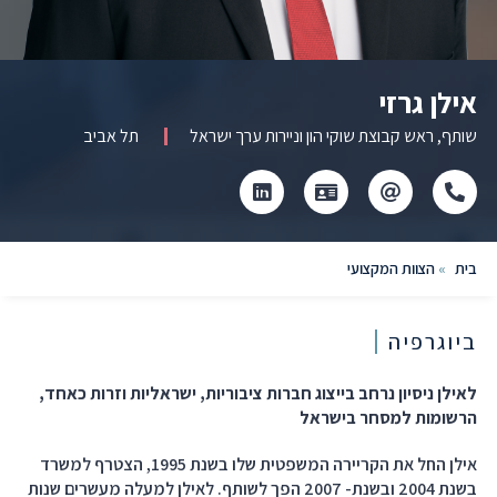
אילן גרזי
שותף, ראש קבוצת שוקי הון וניירות ערך ישראל
תל אביב
Click
Click
לחץ
לחץ
to
to
כדי
כדי
copy
copy
להוריד
לעבור
this
this
קובץ
לפרופיל
בית
»
הצוות המקצועי
phone
email
vcard
הלינקדאין
to
number
the
to
clipboard
the
ביוגרפיה
clipboard
לאילן ניסיון נרחב בייצוג חברות ציבוריות, ישראליות וזרות כאחד,
הרשומות למסחר בישראל
אילן החל את הקריירה המשפטית שלו בשנת 1995, הצטרף למשרד
בשנת 2004 ובשנת- 2007 הפך לשותף. לאילן למעלה מעשרים שנות