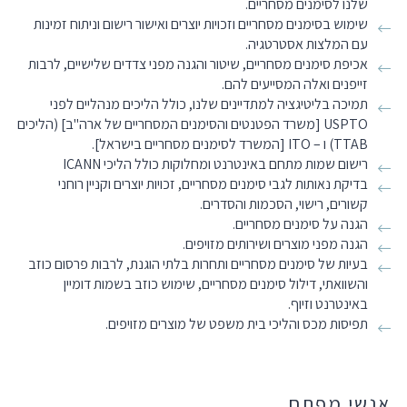
שלנו לסימנים מסחריים.
שימוש בסימנים מסחריים וזכויות יוצרים ואישור רישום וניתוח זמינות
עם המלצות אסטרטגיה.
אכיפת סימנים מסחריים, שיטור והגנה מפני צדדים שלישיים, לרבות
זייפנים ואלה המסייעים להם.
תמיכה בליטיגציה למתדיינים שלנו, כולל הליכים מנהליים לפני
USPTO [משרד הפטנטים והסימנים המסחריים של ארה"ב] (הליכים
TTAB) ו – ITO [המשרד לסימנים מסחריים בישראל].
רישום שמות מתחם באינטרנט ומחלוקות כולל הליכי ICANN
בדיקת נאותות לגבי סימנים מסחריים, זכויות יוצרים וקניין רוחני
קשורים, רישוי, הסכמות והסדרים.
הגנה על סימנים מסחריים.
הגנה מפני מוצרים ושירותים מזויפים.
בעיות של סימנים מסחריים ותחרות בלתי הוגנת, לרבות פרסום כוזב
והשוואתי, דילול סימנים מסחריים, שימוש כוזב בשמות דומיין
באינטרנט וזיוף.
תפיסות מכס והליכי בית משפט של מוצרים מזויפים.
אנשי מפתח