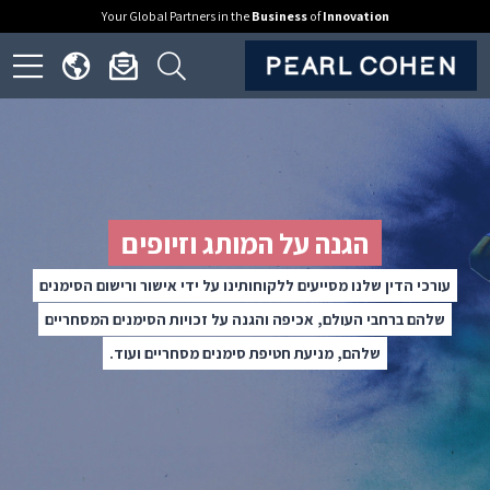
Your Global Partners in the
Business
of
Innovation
ick
Click
Click
Click
to
to
to
to
open
open
open
en
nguage
newsletter
search
ite
menu
dialog
form
nu
הגנה על המותג וזיופים
עורכי הדין שלנו מסייעים ללקוחותינו על ידי אישור ורישום הסימנים
שלהם ברחבי העולם, אכיפה והגנה על זכויות הסימנים המסחריים
שלהם, מניעת חטיפת סימנים מסחריים ועוד.