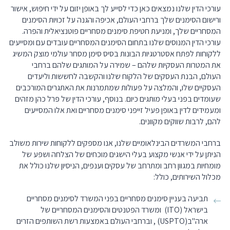
עורכי הדין שלנו נמצאים כאן כדי לסייע לך באופן יזום על ידי חיפוש, אישור
ורישום הסימנים שלך ברחבי העולם, אכיפה והגנה על זכויות הסימנים
המסחריים שלך, ומניעת חטיפת סימנים מסחריים פוטנציאלית והפרה.
עורכי הדין המנוסים שלנו בתחום הסימנים המסחריים עובדים עם ומסייעים
ללקוחות לפתח אסטרטגיות הבונות בסיס סימן מסחר עולמי מוצק המשיג
את המטרות העסקיות שלהם – שמירה על המותגים שלהם ברחבי
העולם, הבנת העסקים של הלקוח שלנו והקשבה לחששות וליעדים
העסקיים שלו, והמלצה על פעולות שמתמרנות את האתגרים המורכבים
שעומדים בפני בעלי מותגים כיום. בנוסף, עורכי הדין של פרל כהן מזהים
ומעמידים לדין באופן פעיל זייפני סימנים מסחריים ואת אלו המסייעים
להם, לרבות שווקים מקוונים.
ברחבי המשרדים הבינלאומיים שלנו, אנו מספקים ללקוחות שירות משולב
הניתן על ידי אנשי מקצוע בעלי הישגים מוכחים של הצלחה ושפע של
מומחיות במגוון רחב ומתרחב של עסקים וענפים, הניסיון שלנו כולל את
מכלול השירותים, כולל:
תביעה בעניין סימנים מסחריים בפני המשרד לסימנים מסחריים
בישראל (ITO) ומשרד הפטנטים והסימנים המסחריים של
ארה"ב(USPTO) , וברחבי העולם באמצעות רשת השותפים הזרים