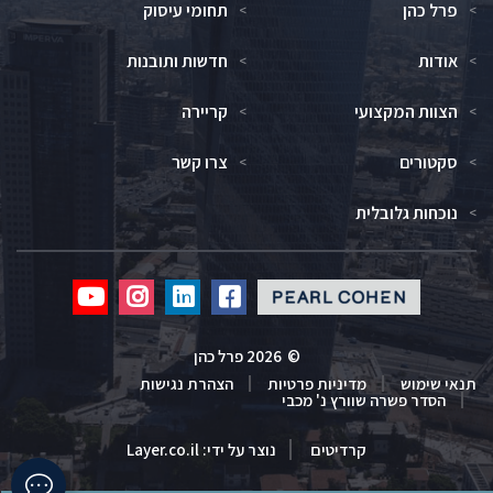
פרל כהן
תחומי עיסוק
אודות
חדשות ותובנות
הצוות המקצועי
קריירה
סקטורים
צרו קשר
נוכחות גלובלית
Click
Click
Click
Click
to
to
to
to
redirect
redirect
redirect
redirect
©
2026 פרל כהן
our
our
our
our
תנאי שימוש
מדיניות פרטיות
הצהרת נגישות
Youtube
Instagram
Linkedin
Facebook
הסדר פשרה שוורץ נ' מכבי
profile
profile
profile
profile
קרדיטים
נוצר על ידי:
Layer.co.il
Click