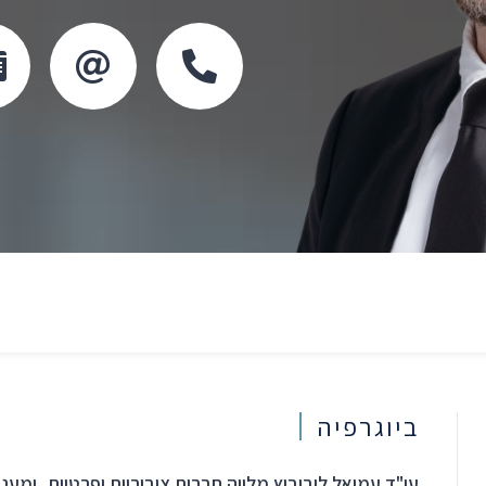
Click
Click
to
to
copy
copy
this
this
email
phone
to
number
the
to
pboard
the
clipboard
ביוגרפיה
עו"ד עמיאל ליבוביץ מלווה חברות ציבוריות ופרטיות, ומענ