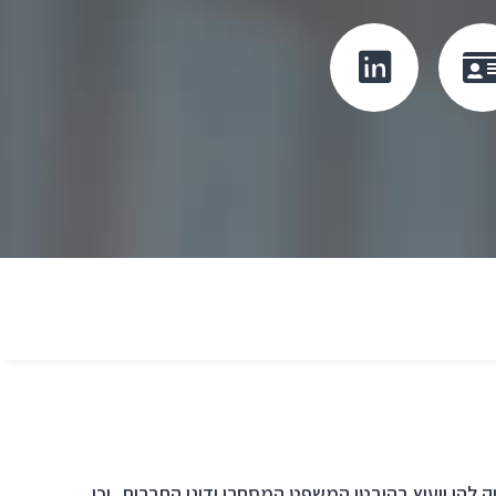
לחץ
לחץ
כדי
כדי
להוריד
לעבור
קובץ
לפרופיל
vcard
הלינקדאין
cli
יק להן ייעוץ בהיבטי המשפט המסחרי ודיני החברות, וכן