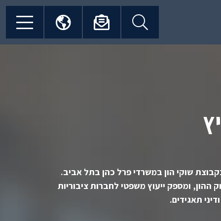
lick
Click
Click
Click
to
to
to
to
open
open
open
pen
language
newsletter
search
site
menu
dialog
form
enu
ץ
בקבוצת שוקי הון במשרדי פרל כהן בתל אביב.
 ההון, ומספק ייעוץ משפטי לחברות ציבוריות
דיני תאגידים.